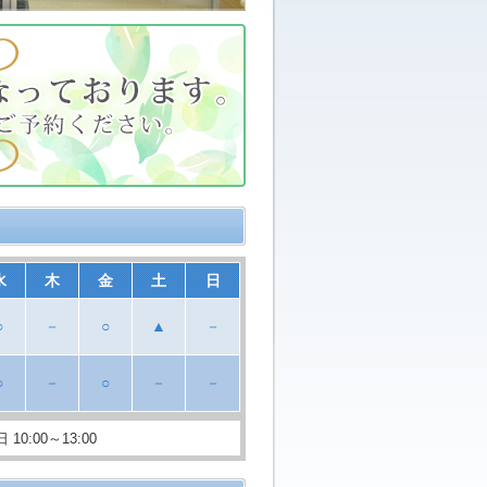
水
木
金
土
日
○
－
○
▲
－
○
－
○
－
－
10:00～13:00