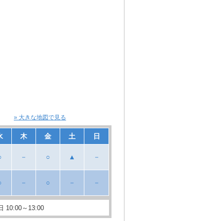
もございます。
» 大きな地図で見る
水
木
金
土
日
○
－
○
▲
－
○
－
○
－
－
10:00～13:00