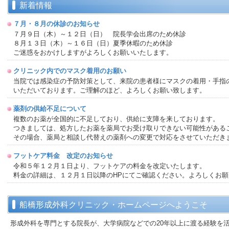
新着情報
７月・８月の休診のお知らせ
７月９日（木）～１２日（日） 院長学会出席のため休診
８月１３日（木）～１６日（日）夏季休暇のため休診
ご迷惑をおかけしますがよろしくお願いいたします。
クリニック内でのマスク着用のお願い
当院では感染症の予防対策として、来院の患者様にマスクの着用・手指
いただいております。ご理解のほど、よろしくお願い致します。
薬剤の供給不足について
複数のお薬が全国的に不足しており、供給に支障を来しております。
つきましては、処方したお薬を薬局でお受け取りできない可能性がある
その場合、薬局と相談し代替えの薬剤への変更で対応をさせていただき
フットケア料金 改定のお知らせ
令和５年１２月１日より、フットケアの料金を改定いたします。
料金の詳細は、１２月１日以降のHPにてご確認ください。よろしくお
予約のキャンセルについて
予約のキャンセルは、予約日の前診療日までにお願いいたします。
船橋形成外科クリニック・ホームページへようこそ
前日が休診日（木・日・祝日）の場合は、休診日の前日までにご連絡く
無断キャンセルが続きますと予約をお取りすることが難しくなることが
形成外科を専門とする院長が、大学病院などでの20年以上に渡る経験を活か