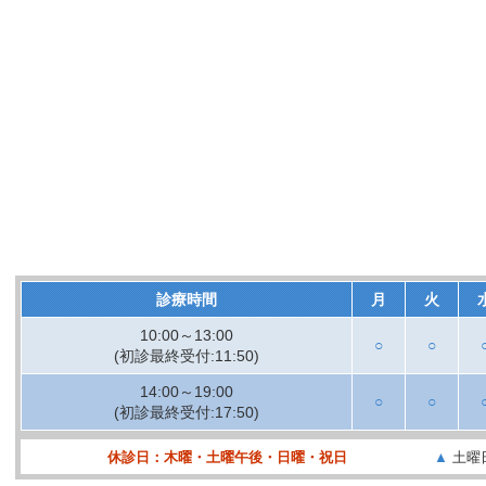
当院での診療は、完全予約制となっております。
長時間の手術の予約が入っている場合、３時間ほど診察ができないこと
必ずお電話で連絡の上、来院いただきますようお願い致します。
診療時間
月
火
10:00～13:00
○
○
(初診最終受付:11:50)
14:00～19:00
○
○
(初診最終受付:17:50)
休診日：木曜・土曜午後・日曜・祝日
▲
土曜日 