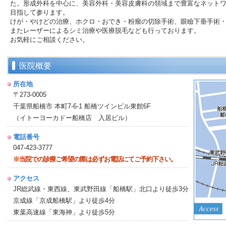
た。形成外科を中心に、美容外科・美容皮膚科の領域まで豊富なネット
「電子的診療情報連携体制整備加算」「電子処方箋」について
目指して参ります。
けが・やけどの治療、ホクロ・おでき・粉瘤の切除手術、眼瞼下垂手術
当院は電子的診療情報連携体制を整備することで質の高い診療を実施し
またレーザーによるシミ治療や医療脱毛なども行っております。
報（受診歴・薬剤情報・特定健診情報、その他必要な情報）を医師が診
お気軽にご相談ください。
に活用します。また電子処方箋を発行しております。
「一般名処方加算」について
医院概要
当院では医薬品の商品名ではなく、一般名（有効成分の名称）を記載す
一般名処方のメリット
所在地
＊同じ成分であれば薬価が低い薬剤（ジェネリック医薬品）の調剤が可
〒273-0005
す。
千葉県船橋市 本町7-6-1 船橋ツインビル東館6F
「明細書発行」について
（イトーヨーカドー船橋店 入居ビル）
当院では明細書を無料で発行しています。
再発行は有料となります。
電話番号
047-423-3777
ホームページ メンテナンス中
※当院での診療ご希望の際は必ずお電話にてご予約下さい。
現在、ホームページメンテナンス中にて一部閲覧できない部分がござい
不明な点は、お問い合わせください。
アクセス
レントゲン撮影の中止
JR総武線・東西線、東武野田線「船橋駅」北口より徒歩3分
レントゲン機器の撤去に伴い、令和２年５月よりレントゲン撮影ができ
京成線「京成船橋駅」より徒歩4分
東葉高速線「東海神」より徒歩5分
診療について