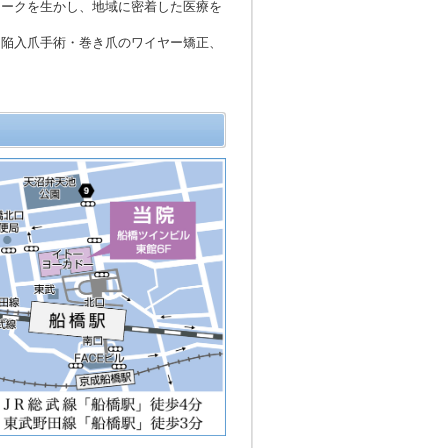
ワークを生かし、地域に密着した医療を
・陥入爪手術・巻き爪のワイヤー矯正、
、オンライン資格確認によって得た情
察室等で確認できる体制を整備し診療
る一般名処方を行っています。
能となり、医療費の軽減につながりま
ます。
なくなりました。