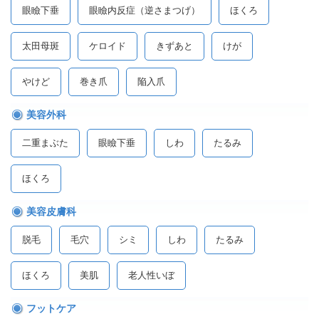
眼瞼下垂
眼瞼内反症（逆さまつげ）
ほくろ
太田母斑
ケロイド
きずあと
けが
やけど
巻き爪
陥入爪
美容外科
二重まぶた
眼瞼下垂
しわ
たるみ
ほくろ
美容皮膚科
脱毛
毛穴
シミ
しわ
たるみ
ほくろ
美肌
老人性いぼ
フットケア